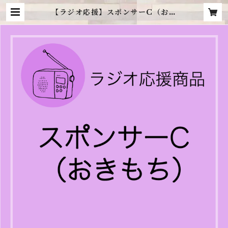
【ラジオ応援】スポンサーC（おき
もち） | 陽香留-hikaru- Online
Shop